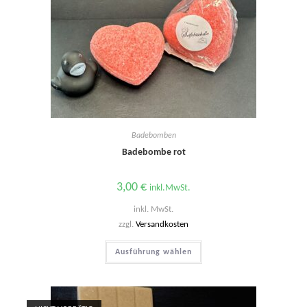
Badebomben
Badebombe rot
3,00
€
inkl.MwSt.
inkl. MwSt.
zzgl.
Versandkosten
Dieses
Ausführung wählen
Produkt
weist
mehrere
Varianten
auf.
Die