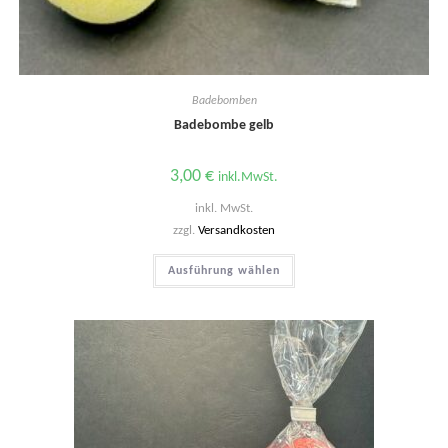
Badebomben
Badebombe gelb
3,00
€
inkl.MwSt.
inkl. MwSt.
zzgl.
Versandkosten
Dieses
Ausführung wählen
Produkt
weist
mehrere
Varianten
auf.
Die
Optionen
können
auf
der
Produktseite
gewählt
werden